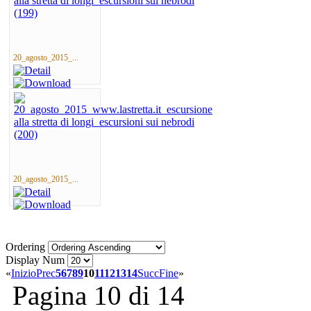
20_agosto_2015_...
20_agosto_2015_...
Ordering
Display Num
«
Inizio
Prec
5
6
7
8
9
10
11
12
13
14
Succ
Fine
»
Pagina 10 di 14